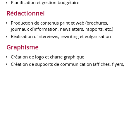
Planification et gestion budgétaire
Rédactionnel
Production de contenus print et web (brochures,
journaux d’information, newsletters, rapports, etc.)
Réalisation d'interviews, rewriting et vulgarisation
Graphisme
Création de logo et charte graphique
Création de supports de communication (affiches, flyers,
enseignes, infographies…)
Digital / Multimédia
Création de site internet et analyse d’audience
Gestion des réseaux sociaux (Facebook & Instagram)
Tournage et montage de vidéos
Création et diffusion de newsletters
Logiciels & outils : Pack Office (Word, Excel,
Powerpoint), CMS Wordpress, logiciels de PAO open-